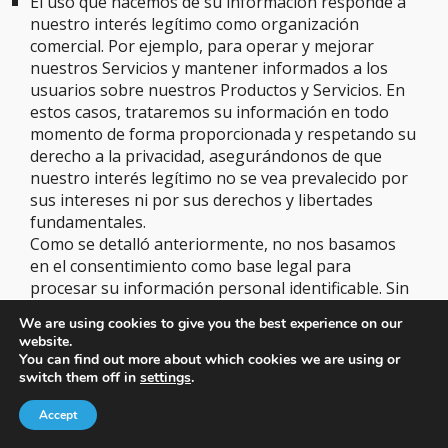
El uso que hacemos de su información responde a
nuestro interés legítimo como organización
comercial. Por ejemplo, para operar y mejorar
nuestros Servicios y mantener informados a los
usuarios sobre nuestros Productos y Servicios. En
estos casos, trataremos su información en todo
momento de forma proporcionada y respetando su
derecho a la privacidad, asegurándonos de que
nuestro interés legítimo no se vea prevalecido por
sus intereses ni por sus derechos y libertades
fundamentales.
Como se detalló anteriormente, no nos basamos
en el consentimiento como base legal para
procesar su información personal identificable. Sin
embargo, en cualquier caso, si usted ha dado su
We are using cookies to give you the best experience on our
consentimiento para que procesemos su
website.
información, puede revocarlo en cualquier
You can find out more about which cookies we are using or
momento contactándonos a través de los datos de
switch them off in
settings
.
contacto indicados anteriormente.
Accept
Intercambio y divulgación de información